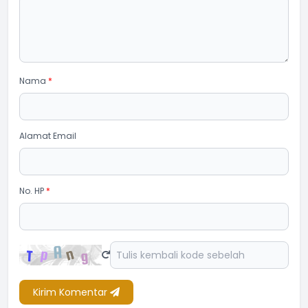
Nama
*
Alamat Email
No. HP
*
Kirim Komentar