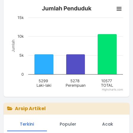
Jumlah Penduduk
Jumlah Penduduk
Bar chart with 3 bars.
The chart has 1 X axis displaying categories.
15k
The chart has 1 Y axis displaying Jumlah. Data ranges from 5
10k
Jumlah
5k
0
5299
5278
10577
Laki-laki
Perempuan
TOTAL
Highcharts.com
End of interactive chart.
Arsip Artikel
Terkini
Populer
Acak