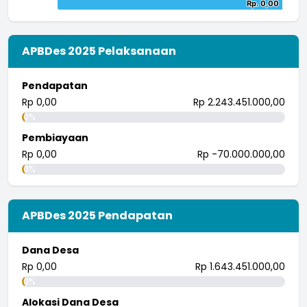
Chart
Rp. 0,00
Rp. 0,00
The chart has 1 Y axis displaying values. Data ranges from -
Bar chart with 2 data series.
End of interactive chart.
The chart has 1 X axis displaying categories.
The chart has 1 Y axis displaying values. Data ranges from
APBDes 2025 Pelaksanaan
Pendapatan
Rp 0,00
Rp 2.243.451.000,00
0%
Pembiayaan
Rp 0,00
Rp -70.000.000,00
0%
APBDes 2025 Pendapatan
Dana Desa
Rp 0,00
Rp 1.643.451.000,00
0%
Alokasi Dana Desa