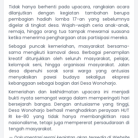
Tidak hanya berhenti pada upacara, rangkaian acara
dilanjutkan dengan kegiatan tambahan berupa
pembagian hadiah lomba 17-an yang sebelumnya
digelar di tingkat desa. Wajah-wajah ceria anak-anak,
remaja, hingga orang tua tampak mewarnai suasana
ketika menerima penghargaan atas partisipasi mereka.
Sebagai puncak kemeriahan, masyarakat bersama-
sama mengikuti karnaval desa. Berbagai penampilan
kreatif ditunjukkan oleh seluruh masyarakat, pelajar,
kelompok seni, hingga organisasi masyarakat. Jalan
desa dipenuhi sorak sorai warga yang antusias
menyaksikan pawai budaya sekaligus ekspresi
kebanggaan sebagai bagian dari Desa Wonoharjo.
Kemeriahan dan kekhidmatan upacara ini menjadi
bukti nyata semangat warga dalam memperingati hari
bersejarah bangsa. Dengan antusiasme yang tinggi,
Desa Wonoharjo berhasil menghadirkan perayaan HUT
RI ke-80 yang tidak hanya membangkitkan rasa
nasionalisme, tetapi juga mempererat persaudaraan di
tengah masyarakat.
— Dokumentasi resmi kegiatan akan tersedia di Website