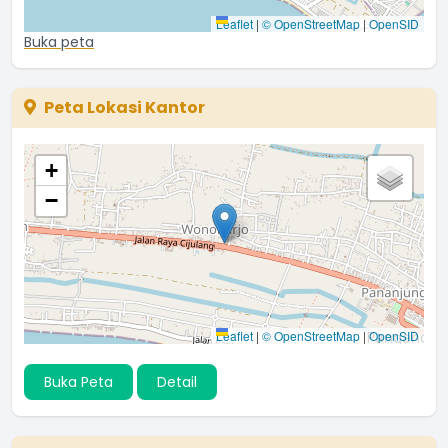
Leaflet
|
© OpenStreetMap
|
OpenSID
Buka peta
Peta Lokasi Kantor
+
−
Leaflet
|
© OpenStreetMap
|
OpenSID
Buka Peta
Detail