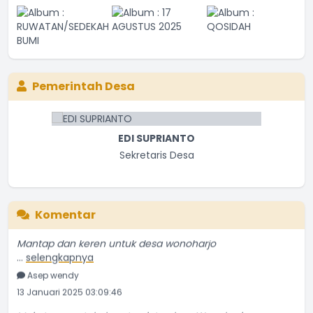
Maju terus untuk desa tercinta, desa Wonoharjo
Pemerintah Desa
...
selengkapnya
Haikal
15 Oktober 2025 11:48:47
EDI SUPRIANTO
SUHENDRA
Sekretaris Desa
Kaur Keuangan
mantap
...
selengkapnya
ghifari
03 Mei 2025 13:56:45
Komentar
Mantap dan keren untuk desa wonoharjo
...
selengkapnya
Asep wendy
13 Januari 2025 03:09:46
Maju terus untuk desa tercinta, desa Wonoharjo