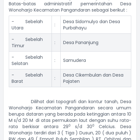
Batas-batas administratif pemerintahan Desa
Wonoharjo Kecamatan Pangandaran sebagai berikut :
- Sebelah
Desa Sidomulyo dan Desa
:
Utara
Purbahayu
- Sebelah
:
Desa Pananjung
Timur
- Sebelah
:
Samudera
Selatan
- Sebelah
Desa Cikembulan dan Desa
:
Barat
Pajaten
Dilihat dari topografi dan kontur tanah, Desa
Wonoharjo Kecamatan Pangandaran secara umum
berupa dataran yang berada pada ketinggian antara 10
M
s/d 20 M
di atas permukaan laut dengan suhu rata-
0
0
rata berkisar antara 29
s/d 30
Celcius. Desa
Wonoharjo terdiri dari 3 ( Tiga ) Dusun, 20 ( dua puluh )
RW dan 49 ( Empat Puluh Sembilan ) RT. Orbitasi dan