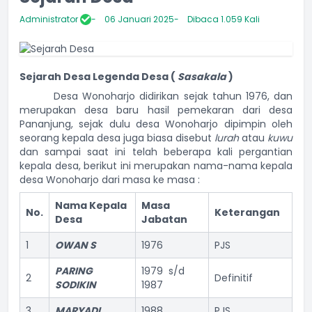
Administrator
06 Januari 2025
Dibaca 1.059 Kali
Sejarah Desa Legenda Desa (
Sasakala
)
Desa Wonoharjo didirikan sejak tahun 1976, dan
merupakan desa baru hasil pemekaran dari desa
Pananjung, sejak dulu desa Wonoharjo dipimpin oleh
seorang kepala desa juga biasa disebut
lurah
atau
kuwu
dan sampai saat ini telah beberapa kali pergantian
kepala desa, berikut ini merupakan nama-nama kepala
desa Wonoharjo dari masa ke masa :
Nama Kepala
Masa
No.
Keterangan
Desa
Jabatan
1
OWAN S
1976
PJS
PARING
1979 s/d
2
Definitif
SODIKIN
1987
3
MARYADI
1988
PJS