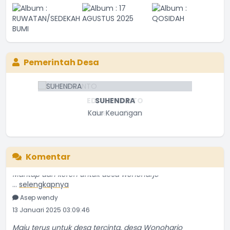
Maju terus untuk desa tercinta, desa Wonoharjo
Pemerintah Desa
...
selengkapnya
Haikal
15 Oktober 2025 11:48:47
SUHENDRA
mantap
Kaur Keuangan
...
selengkapnya
ghifari
03 Mei 2025 13:56:45
Komentar
Mantap dan keren untuk desa wonoharjo
...
selengkapnya
Asep wendy
13 Januari 2025 03:09:46
Maju terus untuk desa tercinta, desa Wonoharjo
...
selengkapnya