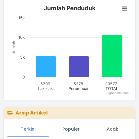
Jumlah Penduduk
Jumlah Penduduk
Bar chart with 3 bars.
The chart has 1 X axis displaying categories.
15k
The chart has 1 Y axis displaying Jumlah. Data ranges from 5
10k
Jumlah
5k
0
5299
5278
10577
Laki-laki
Perempuan
TOTAL
Highcharts.com
End of interactive chart.
Arsip Artikel
Terkini
Populer
Acak