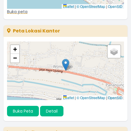
Leaflet
|
© OpenStreetMap
|
OpenSID
Buka peta
Peta Lokasi Kantor
+
−
Leaflet
|
© OpenStreetMap
|
OpenSID
Buka Peta
Detail