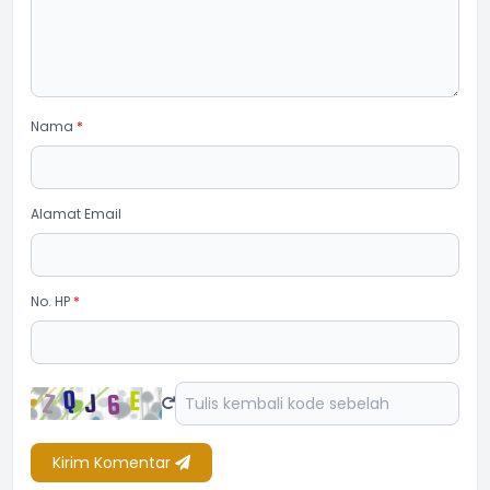
Nama
*
Alamat Email
No. HP
*
Kirim Komentar