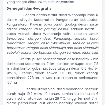
yang sangat dibutuhkan oleh Masyarakat.
Demogafi
dan Geografis
Secara administratif desa Wonoharjo masuk
dalam wilayah Kecamatan Pangandaran Kabupaten
Pangandaran Provinsi Jawa barat, tipologi desa masuk
dalam kategori
desa pantai/ pesisir.
Adapun batas –
batas wilayah desa Wonoharjo yaitu sebelah
timur
berbatasan dengan desa Pananjung, sebelah barat
berbatasan dengan desa Cikembulan, sebelah selatan
berbatasan dengan desa Sidomulyo dan desa Sidamulih
sebelah selatan berbatasan dengan samudra Indonesia.
Orbitasi pusat pemerintahan desa berjarak 2 km
dari Kantor Kecamatan, 91 km dari kantor Bupati dan 218
km dari kantor gubernur. Luas wilayah desa 616 Ha/ 5.1
km 2, terdiri tanah sawah 171 Ha, tanah kering/
pemukiman 278 Ha, PT Star Trust tanah ex perkebunan
167 ha.
Secara klimatologi desa wonoharjo memiliki
curah huja 19.2 mm/ 10 tahun, jumlah bulan hujan 6
o
bulan, suhu rata-rata harian 28
C, tinggi tempat 7 m
diatas permukaan laut dngan bentang wilayah datar.