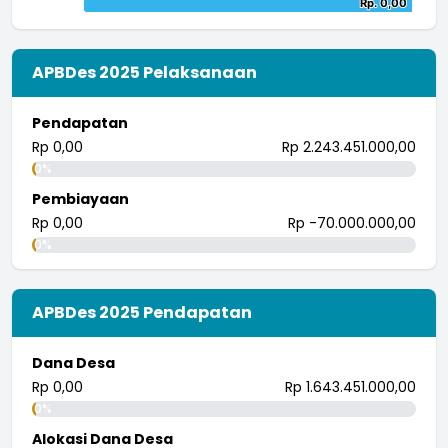
Rp. 0,00
Rp. 0,00
The chart has 1 Y axis displaying values. Data ranges from -
Bar chart with 2 data series.
End of interactive chart.
The chart has 1 X axis displaying categories.
The chart has 1 Y axis displaying values. Data ranges from
APBDes 2025 Pelaksanaan
Pendapatan
Rp 0,00
Rp 2.243.451.000,00
0%
Pembiayaan
Rp 0,00
Rp -70.000.000,00
0%
APBDes 2025 Pendapatan
Dana Desa
Rp 0,00
Rp 1.643.451.000,00
0%
Alokasi Dana Desa