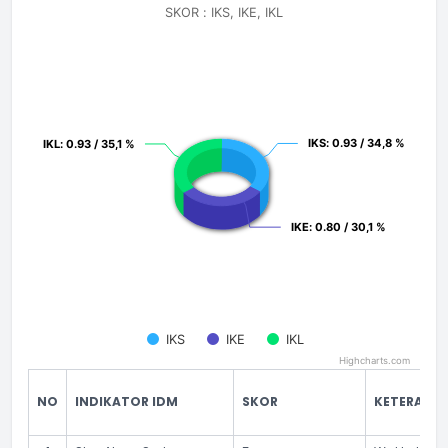
Pie chart with 3 slices.
SKOR : IKS, IKE, IKL
SKOR : IKS, IKE, IKL
IKS
IKS
: 0.93 / 34,8 %
: 0.93 / 34,8 %
IKL
IKL
: 0.93 / 35,1 %
: 0.93 / 35,1 %
IKE
IKE
: 0.80 / 30,1 %
: 0.80 / 30,1 %
IKS
IKE
IKL
Highcharts.com
End of interactive chart.
NO
INDIKATOR IDM
SKOR
KETERANG